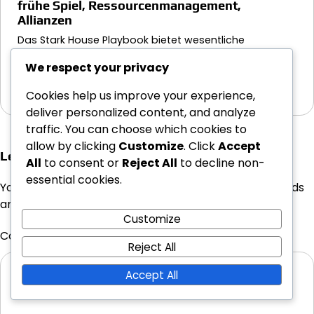
frühe Spiel, Ressourcenmanagement,
Allianzen
Das Stark House Playbook bietet wesentliche
Strategien für die frühen Spielphasen, die sich auf
We respect your privacy
Ressourcenmanagement,…
17/02/2026
Cookies help us improve your experience,
deliver personalized content, and analyze
traffic. You can choose which cookies to
allow by clicking
Customize
. Click
Accept
Leave a Reply
All
to consent or
Reject All
to decline non-
essential cookies.
Your email address will not be published.
Required fields
are marked
*
Customize
Comment
*
Reject All
Accept All