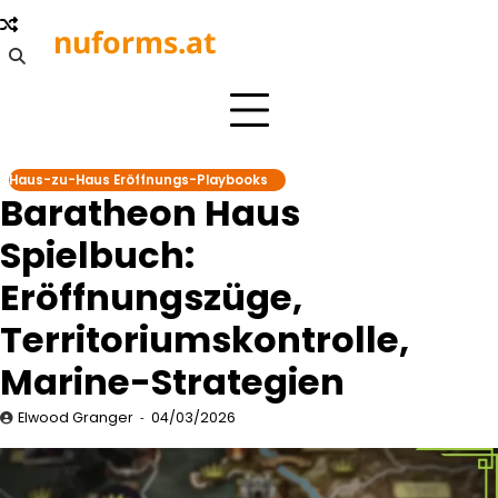
Skip
nuforms.at
to
content
Haus-zu-Haus Eröffnungs-Playbooks
Baratheon Haus
Spielbuch:
Eröffnungszüge,
Territoriumskontrolle,
Marine-Strategien
Elwood Granger
04/03/2026